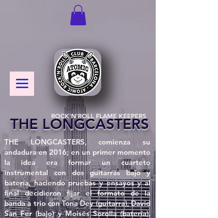
ROCK'N'ROLL FLAME KEEPERS
THE LONGCASTERS
THE LONGCASTERS, comienza su
andadura en 2016; en un primer momento
la idea era formar un cuarteto
instrumental con dos guitarras bajo y
batería, haciendo pruebas y ensayos y al
final decidieron fijar el formato de la
banda a trio con Tona Dey (guitarra), David
San Fer (bajo) y Moisés Sorolla (batería).