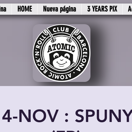
ina
HOME
Nueva página
3 YEARS PIX
A
14-NOV : SPUN