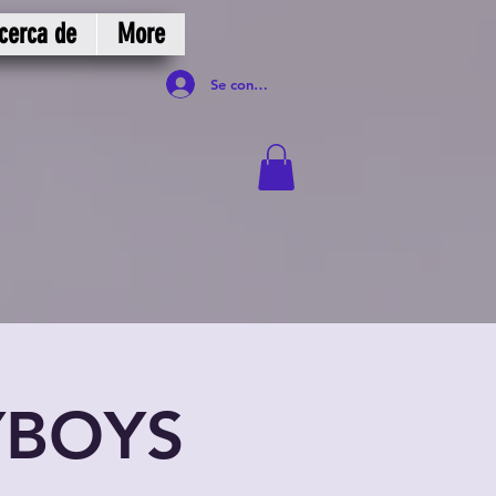
cerca de
More
Se connecter
YBOYS