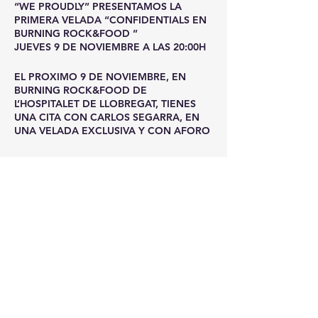
“WE PROUDLY” PRESENTAMOS LA
PRIMERA VELADA “CONFIDENTIALS EN
BURNING ROCK&FOOD ”
JUEVES 9 DE NOVIEMBRE A LAS 20:00H
EL PROXIMO 9 DE NOVIEMBRE, EN
BURNING ROCK&FOOD DE
L’HOSPITALET DE LLOBREGAT, TIENES
UNA CITA CON CARLOS SEGARRA, EN
UNA VELADA EXCLUSIVA Y CON AFORO
LIMITADO A 60 PERSONAS.
EL AMIGO SERGIO MAKAROFF SERÁ
NUESTRO MAESTRO DE CEREMONIAS, Y
Billets
VA A SER QUIEN SE ENCARGUE DE
CHARLAR CON CARLOS DE LOS
SECRETOS QUE SE ESCONDEN EN 45
Vente expirée
AÑOS DE VIDA QUE LOS REBELDES
CUMPLEN EN 2024
Type de billet
UNA CENA DE LUJO Y EXCLUSIVA EN
CENA + ESPECTACULO
TODOS LOS SENTIDOS… DESDE LAS
EXCLUSIVO
FAMOSAS OSTRAS “SORLUT”, CRIADAS
EN EL MAR DEL NORTE HASTA EL DIA
ANTERIOR, Y EL MENÚ GASTRONOMICO
Plus d'info