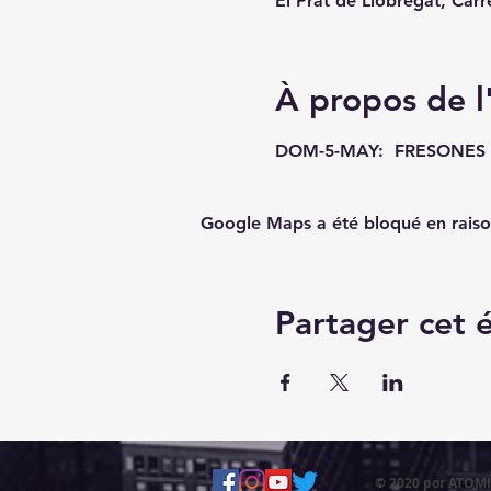
El Prat de Llobregat, Carr
À propos de 
DOM-5-MAY:  FRESONES R
Google Maps a été bloqué en raiso
Partager cet
© 2020 por ATO