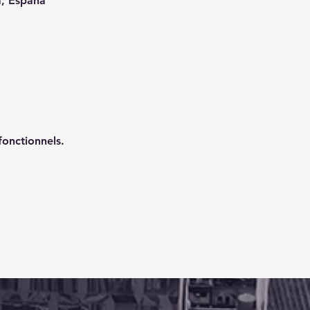
a, España
onctionnels.