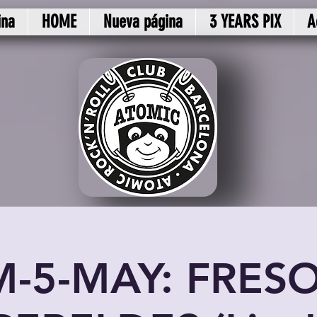
ina
HOME
Nueva página
3 YEARS PIX
A
-5-MAY: FRES