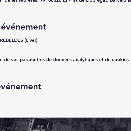
er de les Moreres, 79, 08820 El Prat de Llobregat, Barcelon
l'événement
EBELDES (Live!)
n de vos paramètres de données analytiques et de cookies f
 événement
MIC CREW BARCELONA.
ATOMICRECORDSBARCELONA@GMAIL.COM