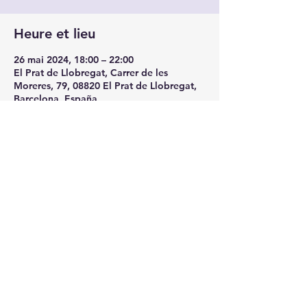
Heure et lieu
26 mai 2024, 18:00 – 22:00
El Prat de Llobregat, Carrer de les
Moreres, 79, 08820 El Prat de Llobregat,
Barcelona, España
À propos de l'événement
DOM-26-MAY:  SUEÑOS ROTOS Live! 
Tribut LOS SECRETOS
Partager cet événement