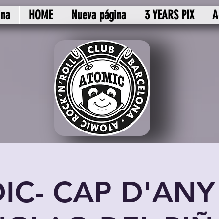
ina
HOME
Nueva página
3 YEARS PIX
A
DIC- CAP D'ANY