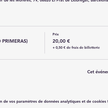
er de les Moreres, 79, 08820 El Prat de Llobregat, Barcelon
Prix
0 PRIMERAS)
20,00 €
+ 0,50 € de frais de billetterie
Cet événe
n de vos paramètres de données analytiques et de cookies f