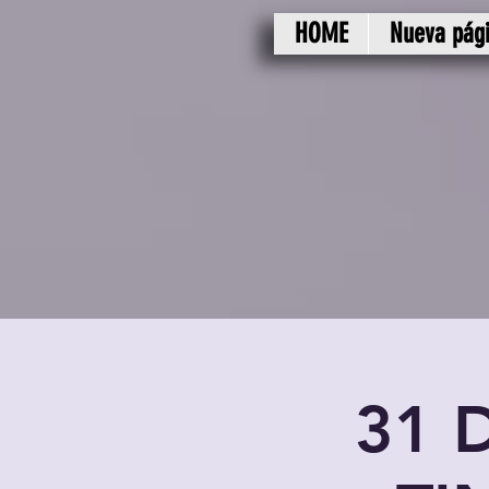
HOME
Nueva pág
31 