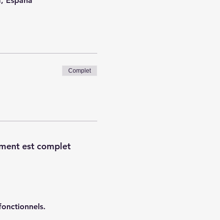
a, España
Complet
ment est complet
onctionnels.