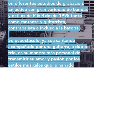
en diferentes estudios de grabación.
En activo con gran variedad de bandas
y estilos de R & R desde 1995 tanto
como cantante y guitarrista,
contrabajista e incluso a la batería.
Su espectáculo, ya sea cantando
acompañado por una guitarra, a dúo o
trio, es su manera más personal de
transmitir su amor y pasión por los
estilos musicales que le han ido
construyendo como artista. Está
pensado para deleitar a todo tipo de
público, aunque si te gusta el auténtico
R & R y el buen hacer, te hará sentir
como en casa
Con el trio formado por Moises Sorolla
(Los Rebeldes, Olaf y los Bidones,
Devotional Mode etc etc ), Talo
“Slap’n’Bass” (Monkey Madness,
Fullmoon Shakers etc etc) y Frank