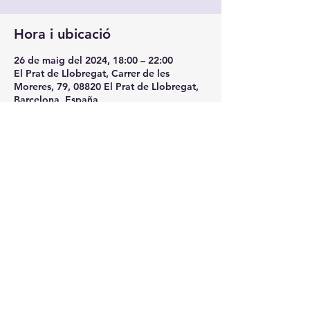
Hora i ubicació
26 de maig del 2024, 18:00 – 22:00
El Prat de Llobregat, Carrer de les
Moreres, 79, 08820 El Prat de Llobregat,
Barcelona, España
Sobre l'esdeveniment
DOM-26-MAY:  SUEÑOS ROTOS Live! 
Tribut LOS SECRETOS
Comparteix l'esdeveniment