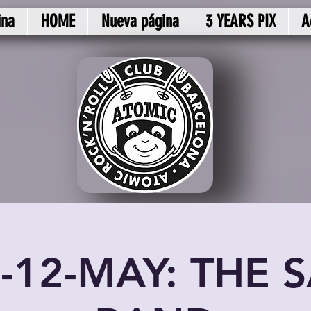
ina
HOME
Nueva página
3 YEARS PIX
A
12-MAY: THE 