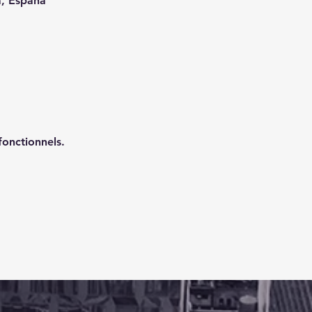
a, España
onctionnels.