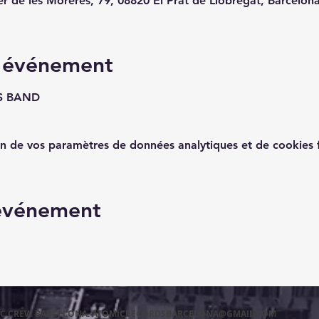
er de les Moreres, 79, 08820 El Prat de Llobregat, Barcelon
l'événement
TS BAND
n de vos paramètres de données analytiques et de cookies f
 événement
MIC CREW BARCELONA.
ATOMICRECORDSBARCELONA@GMAIL.COM