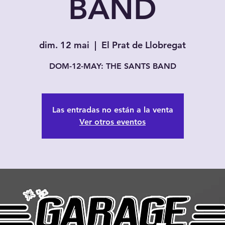
BAND
dim. 12 mai
  |  
El Prat de Llobregat
DOM-12-MAY: THE SANTS BAND
Las entradas no están a la venta
Ver otros eventos