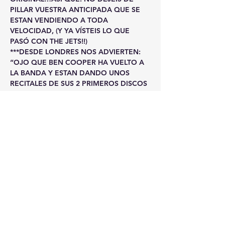
PILLAR VUESTRA ANTICIPADA QUE SE 
ESTAN VENDIENDO A TODA 
VELOCIDAD, (Y YA VÍSTEIS LO QUE 
PASÓ CON THE JETS!!)  
***DESDE LONDRES NOS ADVIERTEN: 
“OJO QUE BEN COOPER HA VUELTO A 
LA BANDA Y ESTAN DANDO UNOS 
RECITALES DE SUS 2 PRIMEROS DISCOS 
QUE QUITAN EL SENTIDO!!”
***EN FIN, QUE PARA CELEBRAR ESTE 
MES QUE REPRESENTA NUESTRO 7º 
AÑO EN LA CARRETERA, OS TRAEMOS 
AL GARAGE THE RESTLESS. Y NO EN UN 
DISTANTE ESCENARIO DE UN FESTIVAL, 
SI NO A METRO Y MEDIO DE 
VOSOTR@S, PORQUE ASI ES COMO SE 
VIVE EL ROCK AND ROLL: DE BIEN 
CERCA!!
***NUESTRA QUERIDA GIO 
ROCKANROLLA Y ROY CAT ROLL 
(RESIDENTE DEL…