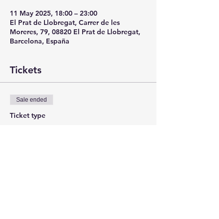
11 May 2025, 18:00 – 23:00
El Prat de Llobregat, Carrer de les
Moreres, 79, 08820 El Prat de Llobregat,
Barcelona, España
Tickets
Sale ended
Ticket type
ANTICIPADA
More info
Price
€12.00
+€0.30 ticket service fee