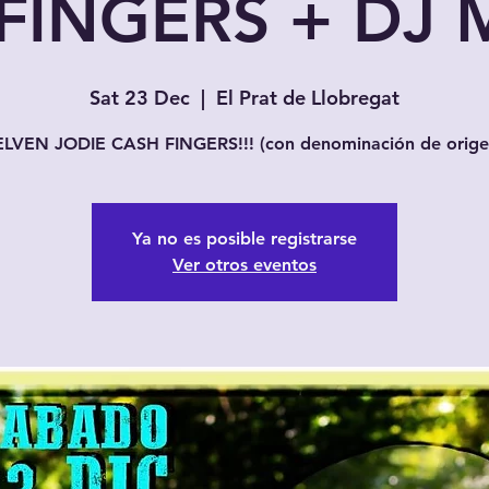
FINGERS + DJ 
Sat 23 Dec
  |  
El Prat de Llobregat
LVEN JODIE CASH FINGERS!!! (con denominación de origen
Ya no es posible registrarse
Ver otros eventos