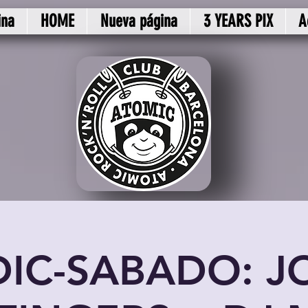
ina
HOME
Nueva página
3 YEARS PIX
A
DIC-SABADO: J