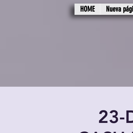
HOME
Nueva pág
23-