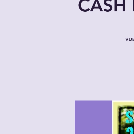
CASH 
VUE