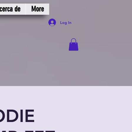
cerca de
More
Log In
ODIE