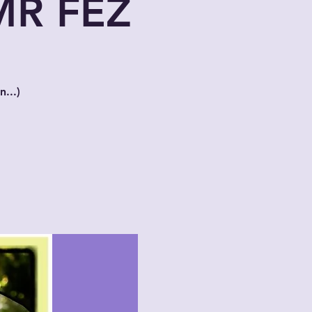
MR FEZ
...)