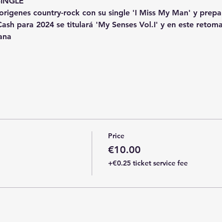
NGLE

rigenes country-rock con su single 'I Miss My Man' y prepar
sh para 2024 se titulará 'My Senses Vol.I' y en este retoma
ana

Price
€10.00
+€0.25 ticket service fee