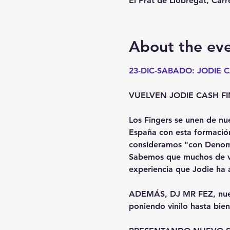
El Prat de Llobregat, Carr
About the ev
23-DIC-SABADO: JODIE 
VUELVEN JODIE CASH FINGE
Los Fingers se unen de n
España con esta formación
consideramos "con Denomin
Sabemos que muchos de vo
experiencia que Jodie ha 
ADEMÁS, DJ MR FEZ, nuestro
poniendo vinilo hasta bien