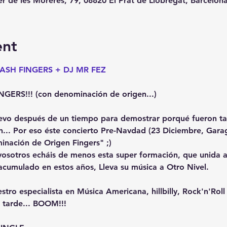
er de les Moreres, 79, 08820 El Prat de Llobregat, Barcelon
ent
CASH FINGERS + DJ MR FEZ
RS!!! (con denominación de origen...)

uevo después de un tiempo para demostrar porqué fueron ta
... Por eso éste concierto Pre-Navdad (23 Diciembre, Garag
ación de Origen Fingers" ;) 

sotros echáis de menos esta super formación, que unida a 
acumulado en estos años, Lleva su música a Otro Nivel.

 especialista en Música Americana, hillbilly, Rock'n'Roll y
 tarde... BOOM!!!
