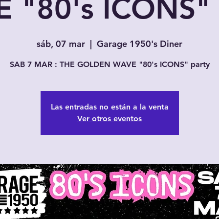
 "80's ICONS" 
sáb, 07 mar
  |  
Garage 1950's Diner
SAB 7 MAR : THE GOLDEN WAVE "80's ICONS" party
Las entradas no están a la venta
Ver otros eventos