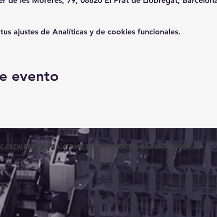
er de les Moreres, 79, 08820 El Prat de Llobregat, Barcelon
s ajustes de Analíticas y de cookies funcionales.
e evento
MIC CREW BARCELONA.
ATOMICRECORDSBARCELONA@GMAIL.COM