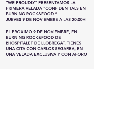
“WE PROUDLY” PRESENTAMOS LA
PRIMERA VELADA “CONFIDENTIALS EN
BURNING ROCK&FOOD ”
JUEVES 9 DE NOVIEMBRE A LAS 20:00H
EL PROXIMO 9 DE NOVIEMBRE, EN
BURNING ROCK&FOOD DE
L’HOSPITALET DE LLOBREGAT, TIENES
UNA CITA CON CARLOS SEGARRA, EN
UNA VELADA EXCLUSIVA Y CON AFORO
LIMITADO A 60 PERSONAS.
EL AMIGO SERGIO MAKAROFF SERÁ
NUESTRO MAESTRO DE CEREMONIAS, Y
Entradas
VA A SER QUIEN SE ENCARGUE DE
CHARLAR CON CARLOS DE LOS
SECRETOS QUE SE ESCONDEN EN 45
Venta finalizada
AÑOS DE VIDA QUE LOS REBELDES
CUMPLEN EN 2024
Tipo de entrada
UNA CENA DE LUJO Y EXCLUSIVA EN
CENA + ESPECTACULO
TODOS LOS SENTIDOS… DESDE LAS
EXCLUSIVO
FAMOSAS OSTRAS “SORLUT”, CRIADAS
EN EL MAR DEL NORTE HASTA EL DIA
ANTERIOR, Y EL MENÚ GASTRONOMICO
Leer más