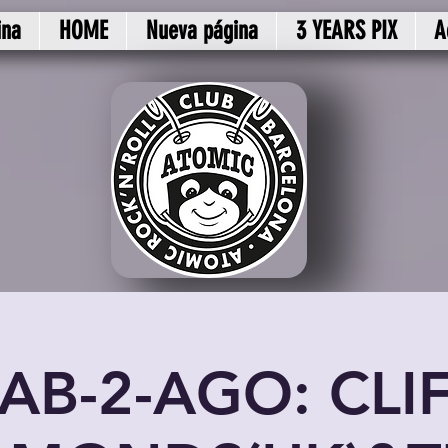
ina
HOME
Nueva página
3 YEARS PIX
A
AB-2-AGO: CLI