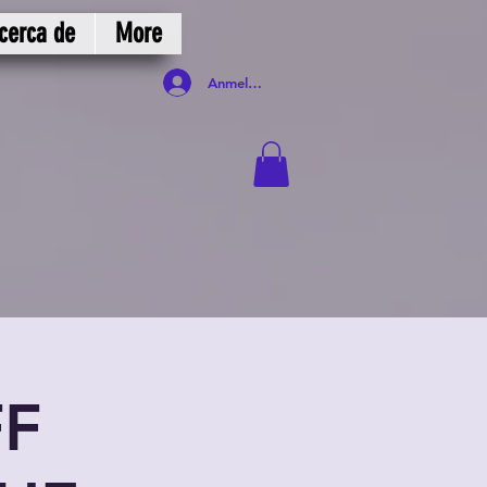
cerca de
More
Anmelden
FF