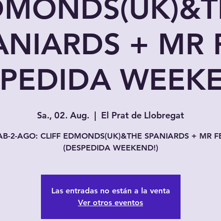
DMONDS(UK)&T
ANIARDS + MR 
SPEDIDA WEEKE
Sa., 02. Aug.
  |  
El Prat de Llobregat
AB-2-AGO: CLIFF EDMONDS(UK)&THE SPANIARDS + MR F
(DESPEDIDA WEEKEND!)
Las entradas no están a la venta
Ver otros eventos