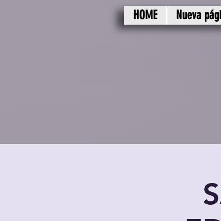
HOME
Nueva pág
S