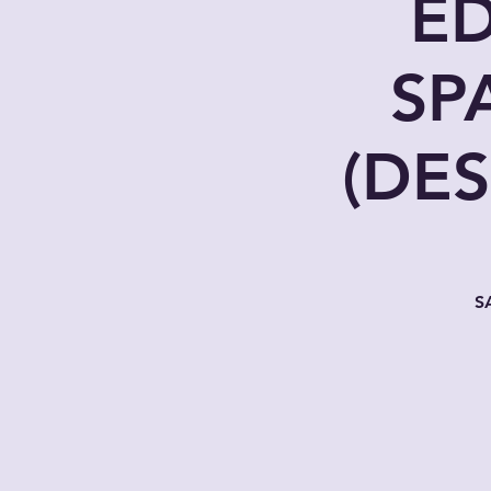
E
SP
(DE
S