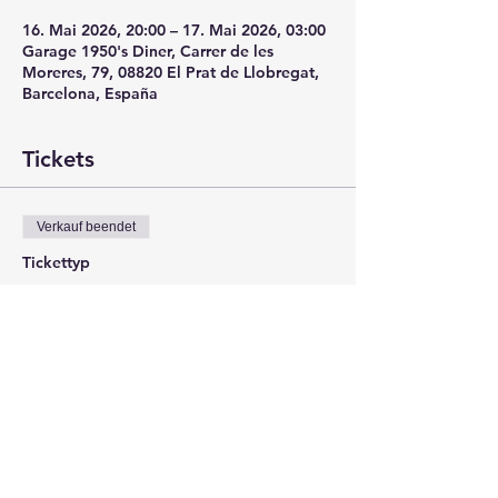
16. Mai 2026, 20:00 – 17. Mai 2026, 03:00
Garage 1950's Diner, Carrer de les
Moreres, 79, 08820 El Prat de Llobregat,
Barcelona, España
Tickets
Verkauf beendet
Tickettyp
ANTICIPADA
Mehr Infos
Preis
12,00 €
+0,30 € Ticket-Servicegebühr