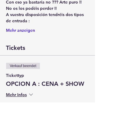
Con eso ya bastaría no ??? Arte puro !! 
No os los podéis perder !! 
A vuestra disposición tendréis dos tipos 
de entrada :
Mehr anzeigen
Tickets
Verkauf beendet
Tickettyp
OPCION A : CENA + SHOW
Mehr Infos
Preis
30,00 €
+0,75 € Ticket-Servicegebühr